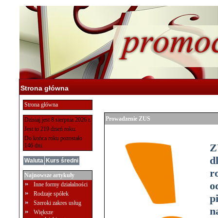
Strona główna
Strona główna
Prowadzenie ZUS
Dzisiaj jest 8 sierpnia 2026 r.
Jest to 219 dzień roku.
Do końca roku pozostało
Z
146 dni.
d
Waluta
Kurs średni
r
Najnowsze artykuły
o
Inne formy działalności
Rodzaje spółek
p
Szeroki zakres usług
n
Większe