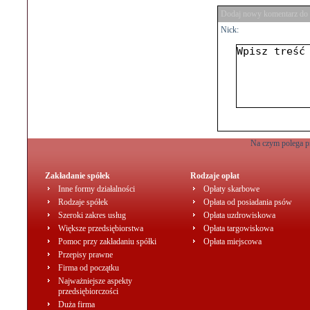
Dodaj nowy komentarz do 
Nick:
Na czym polega p
Zakładanie spółek
Rodzaje opłat
Inne formy działalności
Opłaty skarbowe
Rodzaje spółek
Opłata od posiadania psów
Szeroki zakres usług
Opłata uzdrowiskowa
Większe przedsiębiorstwa
Opłata targowiskowa
Pomoc przy zakładaniu spółki
Opłata miejscowa
Przepisy prawne
Firma od początku
Najważniejsze aspekty
przedsiębiorczości
Duża firma