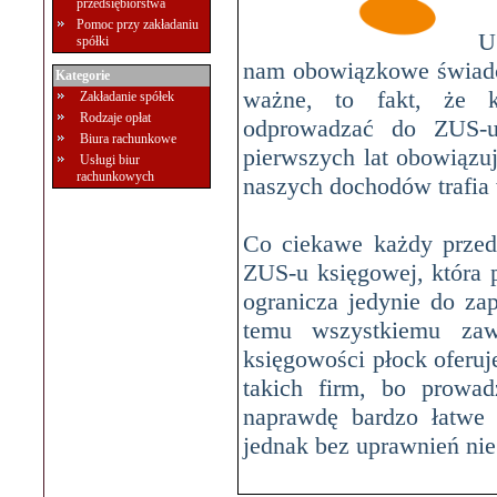
przedsiębiorstwa
Pomoc przy zakładaniu
U
spółki
nam obowiązkowe świadc
Kategorie
ważne, to fakt, że k
Zakładanie spółek
Rodzaje opłat
odprowadzać do ZUS-u
Biura rachunkowe
pierwszych lat obowiązuj
Usługi biur
rachunkowych
naszych dochodów trafia 
Co ciekawe każdy przeds
ZUS-u księgowej, która 
ogranicza jedynie do zap
temu wszystkiemu zaws
księgowości płock oferu
takich firm, bo prowa
naprawdę bardzo łatwe
jednak bez uprawnień ni